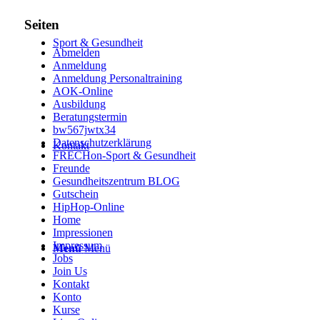
Seiten
Sport & Gesundheit
Abmelden
Anmeldung
Anmeldung Personaltraining
AOK-Online
Ausbildung
Beratungstermin
bw567jwtx34
Datenschutzerklärung
Kontakt
FRECHon-Sport & Gesundheit
Freunde
Gesundheitszentrum BLOG
Gutschein
HipHop-Online
Home
Impressionen
Impressum
Menü
Menü
Jobs
Join Us
Kontakt
Konto
Kurse