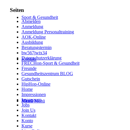
Seiten
Sport & Gesundheit
Abmelden
Anmeldung
Anmeldung Personaltraining
AOK-Online
Ausbildung
Beratungstermin
bw567jwtx34
Datenschutzerklärung
Kontakt
FRECHon-Sport & Gesundheit
Freunde
Gesundheitszentrum BLOG
Gutschein
HipHop-Online
Home
Impressionen
Impressum
Menü
Menü
Jobs
Join Us
Kontakt
Konto
Kurse