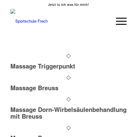
Jetzt tu ich was für mich!
Massage Triggerpunkt
Massage Breuss
Massage Dorn-Wirbelsäulenbehandlung
mit Breuss