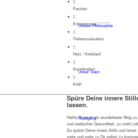
Faszien
Entspannung * * * * *
Unsere Philosophie
Tiefenmuskulatur
Herz / Kreislauf
Koordination
Unser Team
Kraft
Spüre Deine innere Still
lassen.
Hatha Yoga ist ein wunderbarer Weg zu i
Rundgang
und seelischer Gesundheit, zu mehr Le
Du spürst Deine innere Stille und lernst 
mehr und mehr zu Dir selbst zu kommen